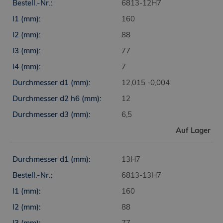
6813-12H7
Unbedingt erforderliche Cookies ermöglichen
wesentliche Kernfunktionen der Website wie die
160
Benutzeranmeldung und die Kontoverwaltung.
Ohne die unbedingt erforderlichen Cookies
88
kann die Website nicht ordnungsgemäß
verwendet werden.
77
CookieScriptConsent
7
CookieScript
12,015 -0,004
.finaltools.cz
12
1 Monat
6,5
Tento soubor cookie používá služba
Auf Lager
Cookie-Script.com k zapamatování
předvoleb souhlasu se soubory
cookie návštěvníků. Je nutné, aby
13H7
banner cookie Cookie-Script.com
6813-13H7
fungoval správně.
160
88