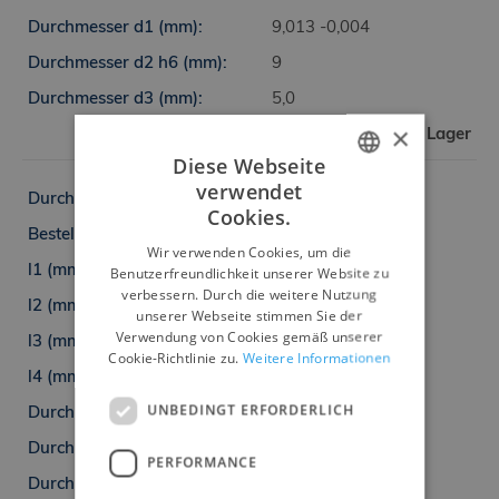
9,013 -0,004
9
5,0
×
Nicht auf Lager
Diese Webseite
verwendet
CZECH
10H7
Cookies.
6813-10H7
ENGLISH
Wir verwenden Cookies, um die
Benutzerfreundlichkeit unserer Website zu
132
GERMAN
verbessern. Durch die weitere Nutzung
80
unserer Webseite stimmen Sie der
Verwendung von Cookies gemäß unserer
69
Cookie-Richtlinie zu.
Weitere Informationen
7
UNBEDINGT ERFORDERLICH
10,013 -0,004
10
PERFORMANCE
5,5