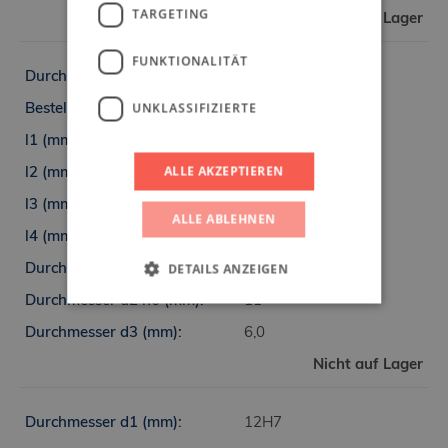
TARGETING
Auf Lager
FUNKTIONALITÄT
11H7
UNKLASSIFIZIERTE
6813-11H7
160
ALLE AKZEPTIEREN
88
77
ALLE ABLEHNEN
7
DETAILS ANZEIGEN
11,015 -0,003
11
6,0
Unbedingt erforderlich
Performance
Nicht auf Lager
Targeting
Funktionalität
Unklassifizierte
12H7