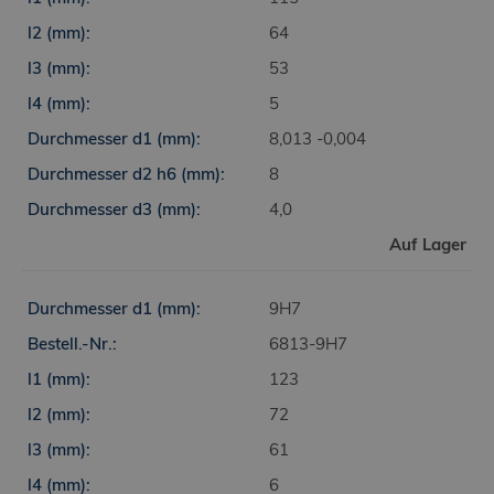
64
53
5
8,013 -0,004
8
4,0
Auf Lager
9H7
6813-9H7
123
72
61
6