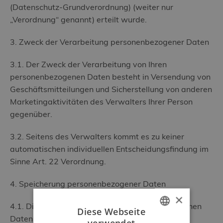
(Datenschutz-Grundverordnung) (weiter nur
„Verordnung“ genannt) erteilt wurde.
3. Zweck der Verarbeitung personenbezogener Daten
3.1. Der Zweck der Verarbeitung von Ihren
personenbezogenen Daten besteht in Versendung von
Geschäftsmitteilungen und Sicherstellung von anderen
Marketingaktivitäten des Verwalters Ihrer Person
gegenüber.
3.2. Seitens des Verwalters kommt es zu keiner
automatischen individuellen Entscheidungsfindung im
Sinne Art. 22 Verordnung.
4. Speicherung personenbezogener Daten
×
4.1. Die Frist, während der Ihre personenbezogenen
Diese Webseite
Daten durch den Verwalter gespeichert werden,
verwendet