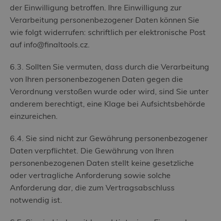
.finaltools.cz
der Einwilligung betroffen. Ihre Einwilligung zur
1 Monat
Verarbeitung personenbezogener Daten können Sie
wie folgt widerrufen: schriftlich per elektronische Post
Tento soubor cookie používá služba
auf info@finaltools.cz.
Cookie-Script.com k zapamatování
předvoleb souhlasu se soubory
6.3. Sollten Sie vermuten, dass durch die Verarbeitung
cookie návštěvníků. Je nutné, aby
von Ihren personenbezogenen Daten gegen die
banner cookie Cookie-Script.com
Verordnung verstoßen wurde oder wird, sind Sie unter
fungoval správně.
anderem berechtigt, eine Klage bei Aufsichtsbehörde
einzureichen.
6.4. Sie sind nicht zur Gewährung personenbezogener
finaltools
Daten verpflichtet. Die Gewährung von Ihren
finaltools
_ga_D7N6KHGPRZ
prezentace.finaltools.cz
personenbezogenen Daten stellt keine gesetzliche
www.finaltools.cz
oder vertragliche Anforderung sowie solche
.finaltools.cz
Session
IDE
Session
Anforderung dar, die zum Vertragsabschluss
1 Jahr 1 Monat
notwendig ist.
Google LLC
Dieses Cookie wird von FINAL Tools
Dieses Cookie wird von Google
.doubleclick.net
a.s. gesetzt. und ist für den Betrieb