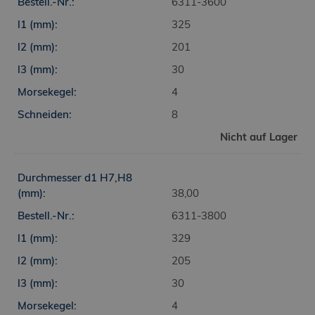
Analyseberichte verwendet.
6311-3600
325
_ga_TX5G018WDX
201
.finaltools.cz
30
1 Jahr 1 Monat
4
Tento soubor cookie používá Google
8
Analytics k zachování stavu relace.
Nicht auf Lager
38,00
6311-3800
329
205
30
4