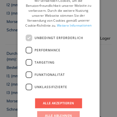
Wir verwenden Cookies, um die
Benutzerfreundlichkeit unserer Website zu
157
GERMAN
verbessern. Durch die weitere Nutzung
25
unserer Webseite stimmen Sie der
Verwendung von Cookies gemäß unserer
2
Cookie-Richtlinie zu.
Weitere Informationen
6
UNBEDINGT ERFORDERLICH
Auf Lager
PERFORMANCE
24,00
TARGETING
6311-2400
FUNKTIONALITÄT
268
169
UNKLASSIFIZIERTE
25
3
ALLE AKZEPTIEREN
8
ALLE ABLEHNEN