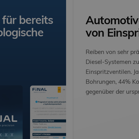
für bereits
Automotiv
logische
von Einspr
Reiben von sehr pr
Diesel-Systemen zur
Einspritzventilen. J
Bohrungen, 44% Ko
gegenüber der ursp