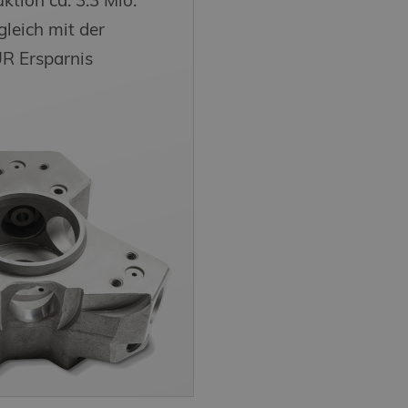
ktion ca. 3.3 Mio.
Monat
Aktualisierung des am häufigsten verwendeten Analysedien
tools.cz
Cookie wird verwendet, um eindeutige Benutzer zu untersch
generierte Nummer als Client-ID zugewiesen wird. Es ist in 
leich mit der
einer Site enthalten und wird zur Berechnung von Besucher-
Kampagnendaten für die Site-Analyseberichte verwendet.
UR Ersparnis
tools.cz
1 Jahr 1
Tento soubor cookie používá Google Analytics k zachování s
Monat