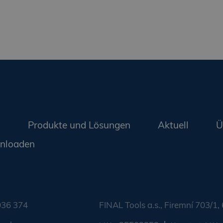
g
Produkte und Lösungen
Aktuell
Ü
nloaden
036 374
FINAL Tools a.s., Firemní 703/1