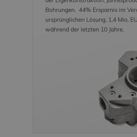
der Eigenkonstruktion. Jahresprodu
.final
Bohrungen. 44% Ersparnis im Verg
ursprünglichen Lösung. 1.4 Mio. E
_ga_TX5G018WDX
.final
während der letzten 10 Jahre.