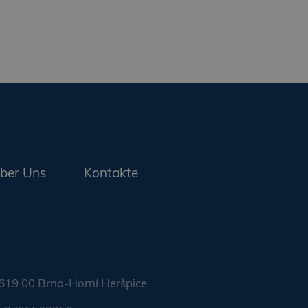
ber Uns
Kontakte
, 619 00 Brno-Horní Heršpice