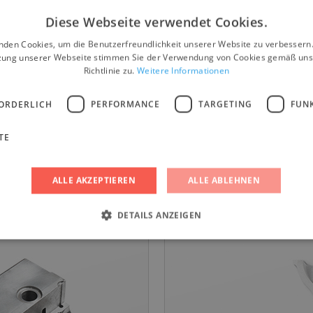
Diese Webseite verwendet Cookies.
itung des
Automotiv
nden Cookies, um die Benutzerfreundlichkeit unserer Website zu verbessern.
lers
von Venti
zung unserer Webseite stimmen Sie der Verwendung von Cookies gemäß uns
Richtlinie zu.
Weitere Informationen
bohrung in
Reiben von Ventilf
ORDERLICH
PERFORMANCE
TARGETING
FUN
nem
ein ständiger Liefer
TE
tungszentrum ohne
Jahresproduktion 3
ner Honmaschine.
Reduzierung von Pr
ALLE AKZEPTIEREN
ALLE ABLEHNEN
teigert.
von Produktionsko
Steigerung der Wer
DETAILS ANZEIGEN
ingt erforderlich
Performance
Targeting
Funktionalität
Unklassifi
okies ermöglichen wesentliche Kernfunktionen der Website wie die Benutzeranmeldun
rlichen Cookies kann die Website nicht ordnungsgemäß verwendet werden.