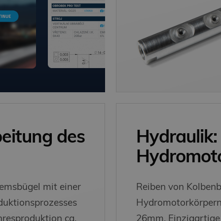
eitung des
Hydraulik:
Hydromoto
emsbügel mit einer
Reiben von Kolbenb
oduktionsprozesses
Hydromotorkörpern
hresproduktion ca.
26mm. Einzigartig