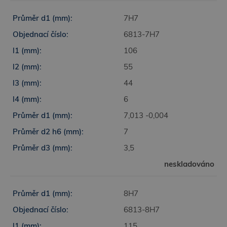
7H7
6813-7H7
106
55
44
6
7,013 -0,004
7
3,5
neskladováno
8H7
6813-8H7
115