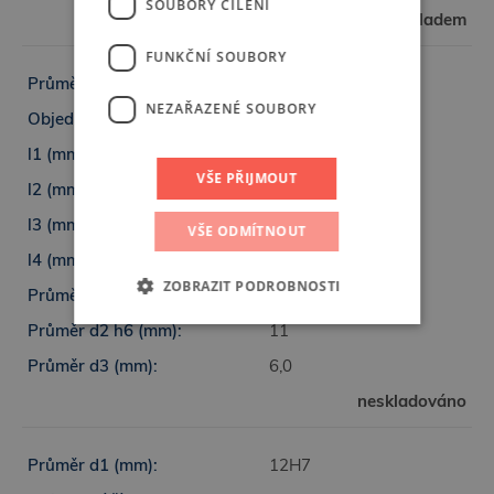
SOUBORY CÍLENÍ
skladem
FUNKČNÍ SOUBORY
11H7
NEZAŘAZENÉ SOUBORY
6813-11H7
160
VŠE PŘIJMOUT
88
77
VŠE ODMÍTNOUT
7
ZOBRAZIT PODROBNOSTI
11,015 -0,003
11
6,0
Nezbytně nutné soubory
neskladováno
Výkonové soubory
Soubory cílení
Funkční soubory
Nezařazené soubory
12H7
Nezbytně nutné soubory cookie umožňují