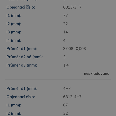
6813-3H7
77
22
14
4
3,008 -0,003
3
1,4
neskladováno
4H7
6813-4H7
87
32