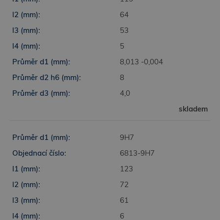
64
53
5
8,013 -0,004
8
4,0
skladem
9H7
6813-9H7
123
72
61
6