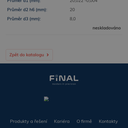
20,022 -0,004
20
8,0
neskladováno
Zpět do katalogu
Produkty a řešení
Kariéra
O firmě
Kontakty