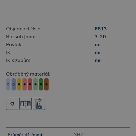
Objednací číslo:
6813
Rozsah [mm]:
3-20
Povlak:
ne
IK:
ne
IK k zubům:
ne
Obráběný materiál:
3H7