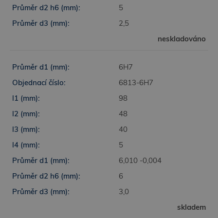
5
2,5
neskladováno
6H7
6813-6H7
98
48
40
5
6,010 -0,004
6
3,0
skladem