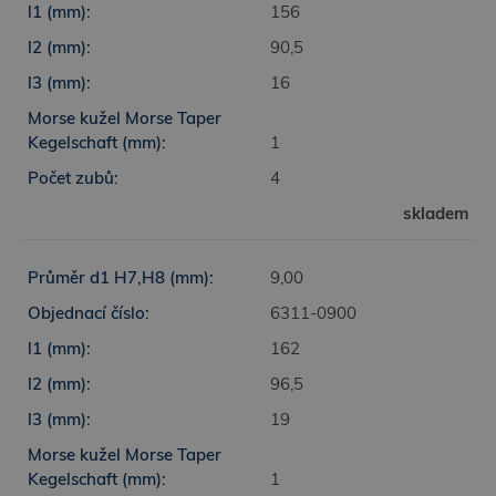
156
90,5
16
1
4
skladem
9,00
6311-0900
162
96,5
19
1