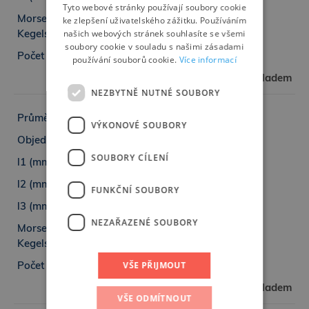
Tyto webové stránky používají soubory cookie
ke zlepšení uživatelského zážitku. Používáním
GERMAN
našich webových stránek souhlasíte se všemi
2
soubory cookie v souladu s našimi zásadami
6
používání souborů cookie.
Více informací
skladem
NEZBYTNĚ NUTNÉ SOUBORY
24,00
VÝKONOVÉ SOUBORY
6311-2400
SOUBORY CÍLENÍ
268
169
FUNKČNÍ SOUBORY
25
NEZAŘAZENÉ SOUBORY
3
VŠE PŘIJMOUT
8
skladem
VŠE ODMÍTNOUT