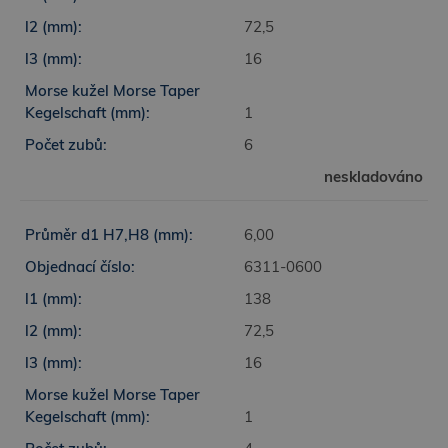
72,5
16
1
6
neskladováno
6,00
6311-0600
138
72,5
16
1