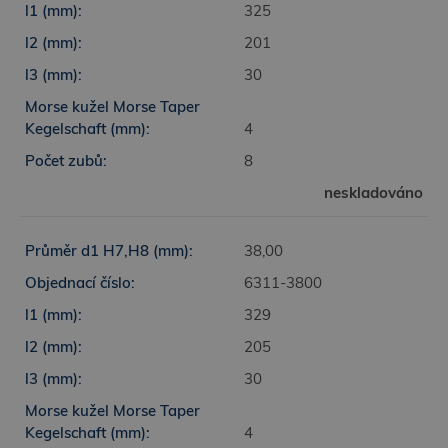
1 rok 1 měsíc
325
Tento soubor cookie používá Google
201
Analytics k zachování stavu relace.
30
4
8
neskladováno
38,00
6311-3800
329
205
30
4